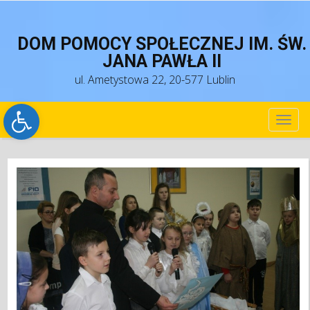
DOM POMOCY SPOŁECZNEJ IM. ŚW.
JANA PAWŁA II
ul. Ametystowa 22, 20-577 Lublin
Open toolbar
TOG
NAV