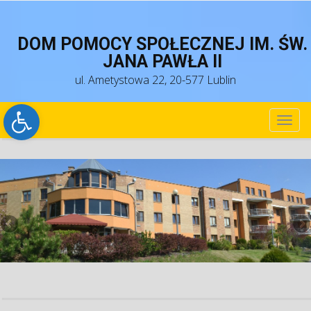
DOM POMOCY SPOŁECZNEJ IM. ŚW.
JANA PAWŁA II
ul. Ametystowa 22, 20-577 Lublin
Open toolbar
TOG
NAV