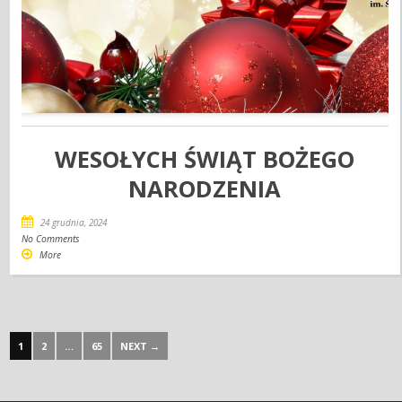
WESOŁYCH ŚWIĄT BOŻEGO
NARODZENIA
24 grudnia, 2024
No Comments
More
1
2
…
65
NEXT →