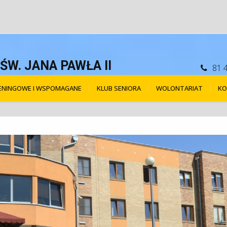
W. JANA PAWŁA II
81 
RENINGOWE I WSPOMAGANE
KLUB SENIORA
WOLONTARIAT
KO