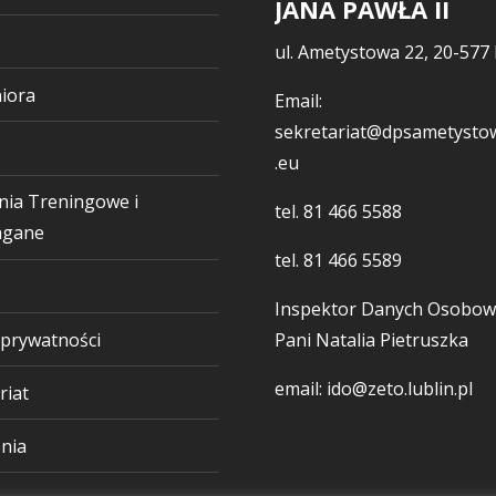
JANA PAWŁA II
ul. Ametystowa 22, 20-577 
iora
Email:
sekretariat@dpsametystow
.eu
nia Treningowe i
tel.
81 466 5588
gane
tel.
81 466 5589
Inspektor Danych Osobow
 prywatności
Pani Natalia Pietruszka
email: ido@zeto.lublin.pl
riat
nia