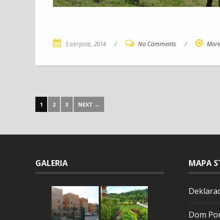
5 sierpnia, 2014
/
No Comments
/
Mor
1
2
3
NEXT →
GALERIA
MAPA S
Deklarac
Dom Pom