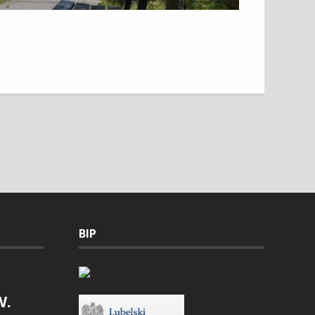
BIP
W.