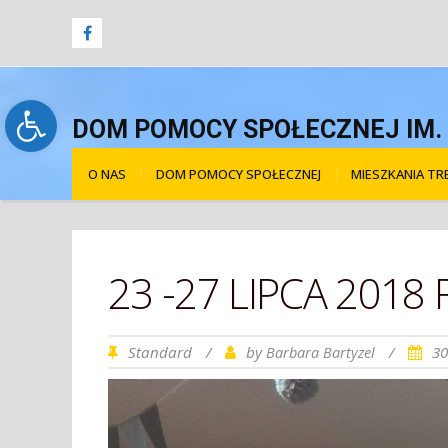
Open toolbar
DOM POMOCY SPOŁECZNEJ IM. Ś
O NAS
DOM POMOCY SPOŁECZNEJ
MIESZKANIA T
23 -27 LIPCA 2018
Standard
/
by
/
30
Barbara Bartyzel