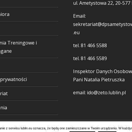
ul. Ametystowa 22, 20-577 
iora
Email:
sekretariat@dpsametystow
.eu
nia Treningowe i
tel.
81 466 5588
gane
tel.
81 466 5589
Inspektor Danych Osobow
 prywatności
Pani Natalia Pietruszka
email: ido@zeto.lublin.pl
riat
nia
tanie z serwisu lublin.eu oznacza, że będą one zamieszczane w Twoim urządzeniu. W każdy