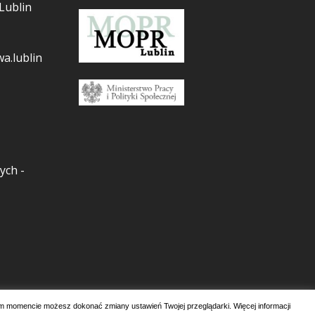
Lublin
a.lublin
ych -
m momencie możesz dokonać zmiany ustawień Twojej przeglądarki. Więcej informacji