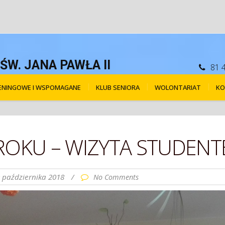
W. JANA PAWŁA II
81 
RENINGOWE I WSPOMAGANE
KLUB SENIORA
WOLONTARIAT
KO
 ROKU – WIZYTA STUDENTE
 października 2018
/
No Comments