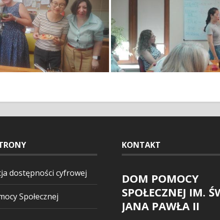
TRONY
KONTAKT
ja dostępności cyfrowej
DOM POMOCY
SPOŁECZNEJ IM. Ś
ocy Społecznej
JANA PAWŁA II