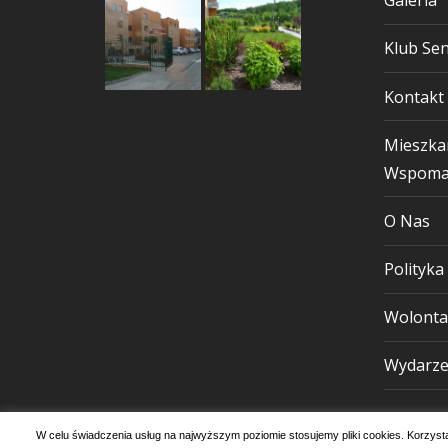
Galeria
Klub Sen
Kontakt
Mieszka
Wspoma
O Nas
Polityka
Wolonta
Wydarze
W celu świadczenia usług na najwyższym poziomie stosujemy pliki cookies. Korzys