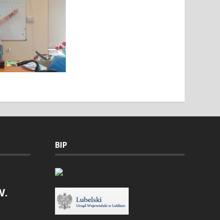
BIP
W.