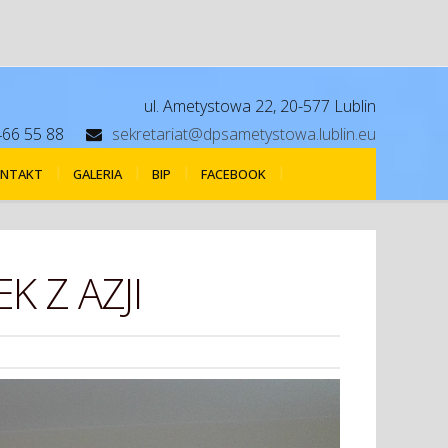
ul. Ametystowa 22, 20-577 Lublin
466 55 88
sekretariat@dpsametystowa.lublin.eu
NTAKT
GALERIA
BIP
FACEBOOK
K Z AZJI