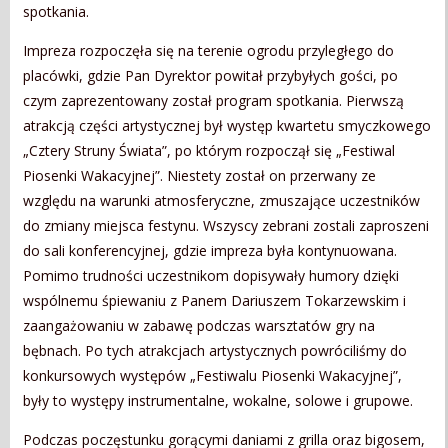
spotkania.
Impreza rozpoczęła się na terenie ogrodu przyległego do
placówki, gdzie Pan Dyrektor powitał przybyłych gości, po
czym zaprezentowany został program spotkania. Pierwszą
atrakcją części artystycznej był występ kwartetu smyczkowego
„Cztery Struny Świata”, po którym rozpoczął się „Festiwal
Piosenki Wakacyjnej”. Niestety został on przerwany ze
względu na warunki atmosferyczne, zmuszające uczestników
do zmiany miejsca festynu. Wszyscy zebrani zostali zaproszeni
do sali konferencyjnej, gdzie impreza była kontynuowana.
Pomimo trudności uczestnikom dopisywały humory dzięki
wspólnemu śpiewaniu z Panem Dariuszem Tokarzewskim i
zaangażowaniu w zabawę podczas warsztatów gry na
bębnach. Po tych atrakcjach artystycznych powróciliśmy do
konkursowych występów „Festiwalu Piosenki Wakacyjnej”,
były to występy instrumentalne, wokalne, solowe i grupowe.
Podczas poczęstunku gorącymi daniami z grilla oraz bigosem,