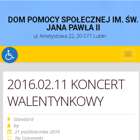
DOM POMOCY SPOŁECZNEJ IM. ŚW.
JANA PAWŁA II
ul. Ametystowa 22, 20-577 Lublin
Open toolbar
TOG
NAV
2016.02.11 KONCERT
WALENTYNKOWY
Standard
by
21 października 2016
No Comments