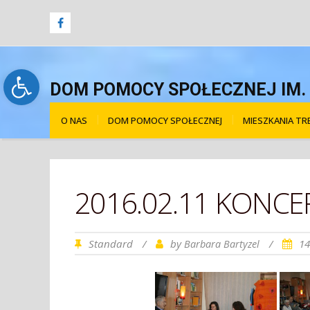
Open toolbar
DOM POMOCY SPOŁECZNEJ IM. Ś
O NAS
DOM POMOCY SPOŁECZNEJ
MIESZKANIA T
2016.02.11 KONC
Standard
/
by
/
14
Barbara Bartyzel