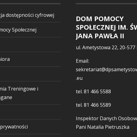
ja dostępności cyfrowej
DOM POMOCY
SPOŁECZNEJ IM. Ś
ocy Społecznej
JANA PAWŁA II
ul. Ametystowa 22, 20-577 
iora
Email:
sekretariat@dpsametystow
.eu
nia Treningowe i
tel.
81 466 5588
gane
tel.
81 466 5589
Inspektor Danych Osobow
 prywatności
Pani Natalia Pietruszka