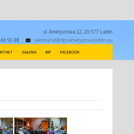
ul. Ametystowa 22, 20-577 Lublin
466 55 88
sekretariat@dpsametystowa.lublin.eu
NTAKT
GALERIA
BIP
FACEBOOK