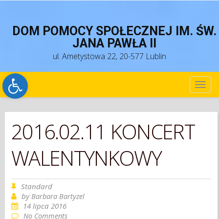
DOM POMOCY SPOŁECZNEJ IM. ŚW.
JANA PAWŁA II
ul. Ametystowa 22, 20-577 Lublin
Open toolbar
TOG
NAV
2016.02.11 KONCERT
WALENTYNKOWY
Standard
by
Barbara Bartyzel
14 lipca 2016
No Comments