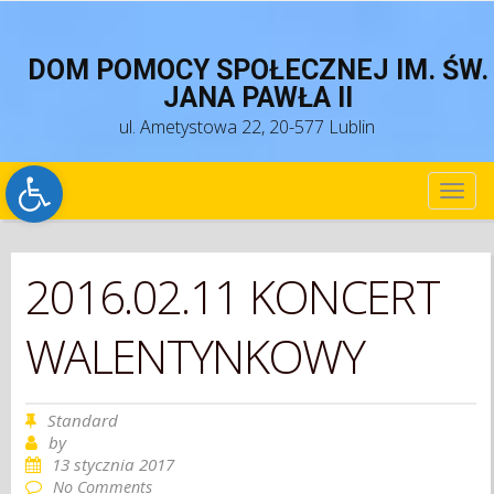
DOM POMOCY SPOŁECZNEJ IM. ŚW.
JANA PAWŁA II
ul. Ametystowa 22, 20-577 Lublin
Open toolbar
TOG
NAV
2016.02.11 KONCERT
WALENTYNKOWY
Standard
by
13 stycznia 2017
No Comments