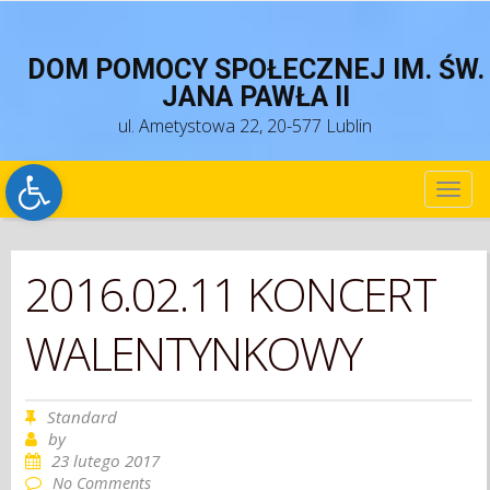
DOM POMOCY SPOŁECZNEJ IM. ŚW.
JANA PAWŁA II
ul. Ametystowa 22, 20-577 Lublin
Open toolbar
TOG
NAV
2016.02.11 KONCERT
WALENTYNKOWY
Standard
by
23 lutego 2017
No Comments