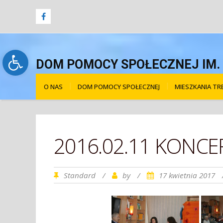
Open toolbar
DOM POMOCY SPOŁECZNEJ IM. Ś
O NAS
DOM POMOCY SPOŁECZNEJ
MIESZKANIA T
2016.02.11 KONC
Standard
/
by
/
17 kwietnia 2017