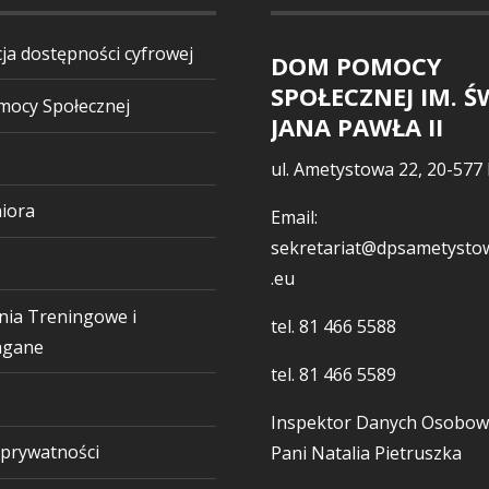
ja dostępności cyfrowej
DOM POMOCY
SPOŁECZNEJ IM. Ś
ocy Społecznej
JANA PAWŁA II
ul. Ametystowa 22, 20-577 
iora
Email:
sekretariat@dpsametystow
.eu
nia Treningowe i
tel.
81 466 5588
gane
tel.
81 466 5589
Inspektor Danych Osobow
 prywatności
Pani Natalia Pietruszka