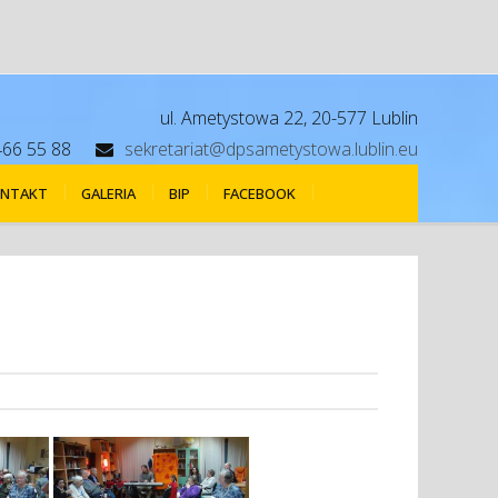
ul. Ametystowa 22, 20-577 Lublin
466 55 88
sekretariat@dpsametystowa.lublin.eu
NTAKT
GALERIA
BIP
FACEBOOK