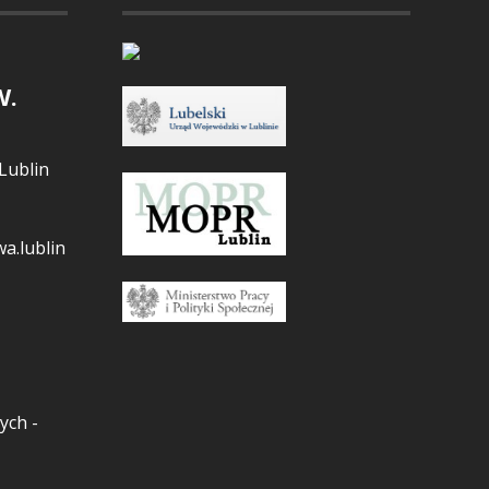
W.
Lublin
a.lublin
ych -