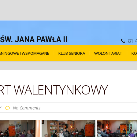
W. JANA PAWŁA II
81 
RENINGOWE I WSPOMAGANE
KLUB SENIORA
WOLONTARIAT
KO
ERT WALENTYNKOWY
/
No Comments