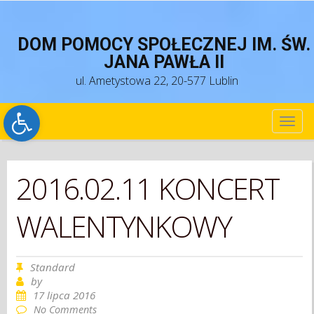
DOM POMOCY SPOŁECZNEJ IM. ŚW.
JANA PAWŁA II
ul. Ametystowa 22, 20-577 Lublin
Open toolbar
TOG
NAV
2016.02.11 KONCERT
WALENTYNKOWY
Standard
by
17 lipca 2016
No Comments