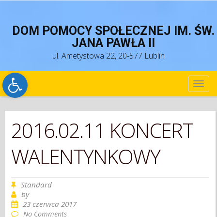
DOM POMOCY SPOŁECZNEJ IM. ŚW.
JANA PAWŁA II
ul. Ametystowa 22, 20-577 Lublin
Open toolbar
TOG
NAV
2016.02.11 KONCERT
WALENTYNKOWY
Standard
by
23 czerwca 2017
No Comments