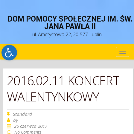
DOM POMOCY SPOŁECZNEJ IM. ŚW.
JANA PAWŁA II
ul. Ametystowa 22, 20-577 Lublin
Open toolbar
TOG
NAV
2016.02.11 KONCERT
WALENTYNKOWY
Standard
by
26 czerwca 2017
No Comments