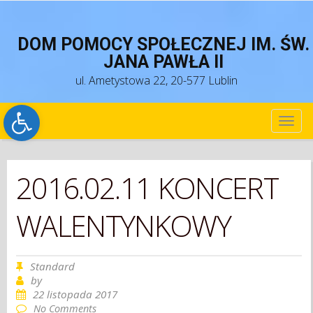
DOM POMOCY SPOŁECZNEJ IM. ŚW.
JANA PAWŁA II
ul. Ametystowa 22, 20-577 Lublin
Open toolbar
TOG
NAV
2016.02.11 KONCERT
WALENTYNKOWY
Standard
by
22 listopada 2017
No Comments