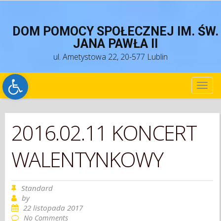
DOM POMOCY SPOŁECZNEJ IM. ŚW.
JANA PAWŁA II
ul. Ametystowa 22, 20-577 Lublin
Open toolbar
TOG
NAV
2016.02.11 KONCERT
WALENTYNKOWY
Standard
by
22 listopada 2017
No Comments