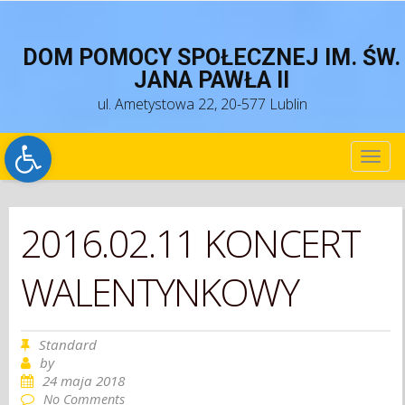
DOM POMOCY SPOŁECZNEJ IM. ŚW.
JANA PAWŁA II
ul. Ametystowa 22, 20-577 Lublin
Open toolbar
TOG
NAV
2016.02.11 KONCERT
WALENTYNKOWY
Standard
by
24 maja 2018
No Comments