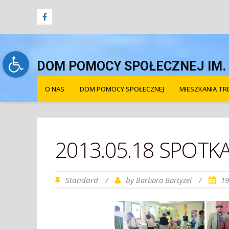
Open toolbar
DOM POMOCY SPOŁECZNEJ IM. Ś
O NAS
DOM POMOCY SPOŁECZNEJ
MIESZKANIA T
2013.05.18 SPOTK
Standard
/
by
/
19
Barbara Bartyzel