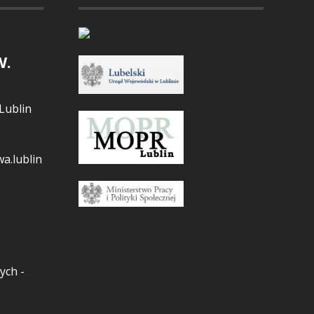
W.
Lublin
a.lublin
ych -