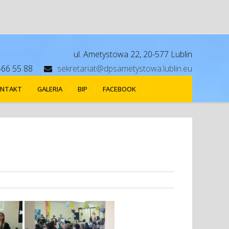
ul. Ametystowa 22, 20-577 Lublin
466 55 88
sekretariat@dpsametystowa.lublin.eu
NTAKT
GALERIA
BIP
FACEBOOK