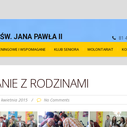
W. JANA PAWŁA II
81 
RENINGOWE I WSPOMAGANE
KLUB SENIORA
WOLONTARIAT
KO
ANIE Z RODZINAMI
 kwietnia 2015
/
No Comments