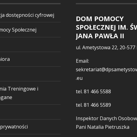
ja dostępności cyfrowej
DOM POMOCY
SPOŁECZNEJ IM. Ś
ocy Społecznej
JANA PAWŁA II
ul. Ametystowa 22, 20-577 
iora
Email:
sekretariat@dpsametystow
.eu
nia Treningowe i
tel.
81 466 5588
gane
tel.
81 466 5589
Inspektor Danych Osobow
 prywatności
Pani Natalia Pietruszka