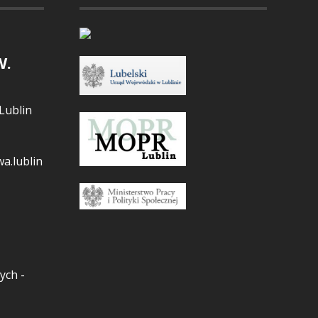
W.
Lublin
a.lublin
ych -