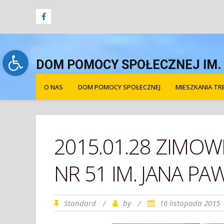
Open toolbar
DOM POMOCY SPOŁECZNEJ IM. Ś
O NAS
DOM POMOCY SPOŁECZNEJ
MIESZKANIA T
2015.01.28 ZIMO
NR 51 IM. JANA PAW
Standard
/
by
/
16 listopada 2015