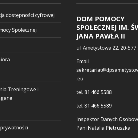
ja dostępności cyfrowej
DOM POMOCY
SPOŁECZNEJ IM. Ś
ocy Społecznej
JANA PAWŁA II
ul. Ametystowa 22, 20-577 
iora
Email:
sekretariat@dpsametystow
.eu
nia Treningowe i
tel.
81 466 5588
gane
tel.
81 466 5589
Inspektor Danych Osobow
 prywatności
Pani Natalia Pietruszka