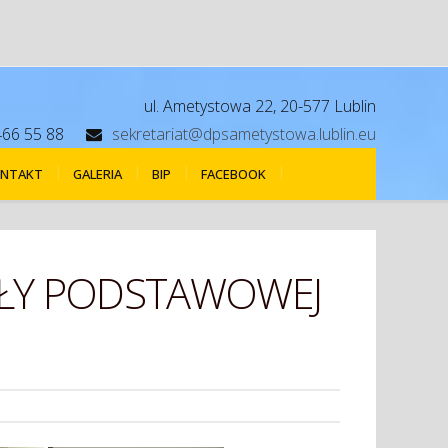
ul. Ametystowa 22, 20-577 Lublin
466 55 88
sekretariat@dpsametystowa.lublin.eu
NTAKT
GALERIA
BIP
FACEBOOK
KOŁY PODSTAWOWEJ