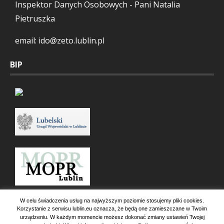
Inspektor Danych Osobowych - Pani Natalia
Pietruszka
email: ido@zeto.lublin.pl
BIP
W celu świadczenia usług na najwyższym poziomie stosujemy pliki cookies.
Korzystanie z serwisu lublin.eu oznacza, że będą one zamieszczane w Twoim
urządzeniu. W każdym momencie możesz dokonać zmiany ustawień Twojej