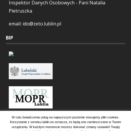
Inspektor Danych Osobowych - Pani Natalia
Pietruszka
email: ido@zeto.lublin.pl
BIP
W celu świadczenia usług na najwyższym poziomie stosujemy pliki cookies.
Korzystanie z serwisu lublin.eu oznacza, że będą one zamieszczane w Twoim
urządzeniu. W każdym momencie możesz dokonać zmiany ustawień Twojej