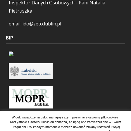
Inspektor Danych Osobowych - Pani Natalia
Pietruszka
email: ido@zeto.lublin.pl
BIP
W celu świadczenia usług na najwyższym poziomie stosujemy pliki cookies.
Korzystanie z serwisu lublin.eu oznacza, że będą one zamieszczane w Twoim
urządzeniu. W każdym momencie możesz dokonać zmiany ustawień Twojej