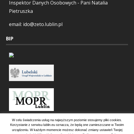
Inspektor Danych Osobowych - Pani Natalia
Pietruszka
email: ido@zeto.lublin.pl
BIP
W celu świadczenia usług na najwyższym poziomie stosujemy pliki cookies.
Korzystanie z serwisu lublin.eu oznacza, że będą one zamieszczane w Twoim
urządzeniu. W każdym momencie możesz dokonać zmiany ustawień Twojej