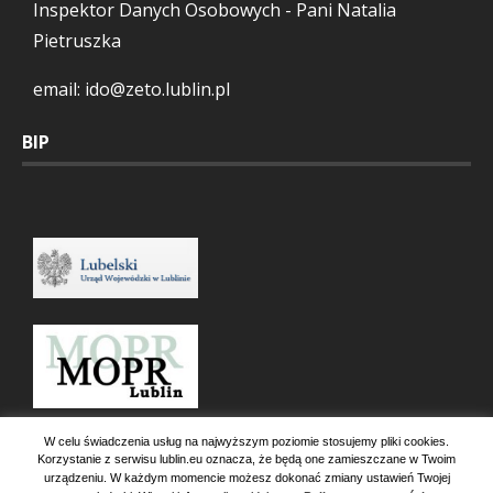
Inspektor Danych Osobowych - Pani Natalia
Pietruszka
email: ido@zeto.lublin.pl
BIP
W celu świadczenia usług na najwyższym poziomie stosujemy pliki cookies.
Korzystanie z serwisu lublin.eu oznacza, że będą one zamieszczane w Twoim
urządzeniu. W każdym momencie możesz dokonać zmiany ustawień Twojej