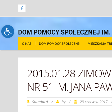
Open toolbar
DOM POMOCY SPOŁECZNEJ IM. Ś
O NAS
DOM POMOCY SPOŁECZNEJ
MIESZKANIA T
2015.01.28 ZIMO
NR 51 IM. JANA PAW
Standard
/
by
/
23 czerwca 2017