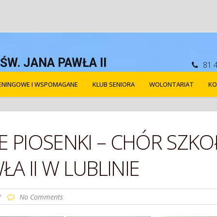
W. JANA PAWŁA II
81 
RENINGOWE I WSPOMAGANE
KLUB SENIORA
WOLONTARIAT
KO
WE PIOSENKI – CHÓR SZ
ŁA II W LUBLINIE
/
No Comments