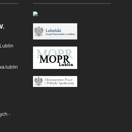
W.
Lublin
a.lublin
ych -