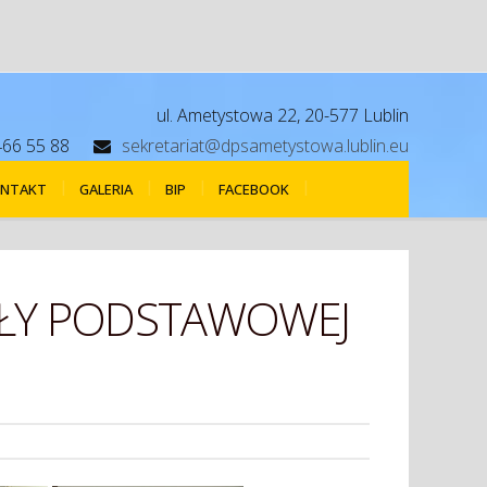
ul. Ametystowa 22, 20-577 Lublin
466 55 88
sekretariat@dpsametystowa.lublin.eu
NTAKT
GALERIA
BIP
FACEBOOK
KOŁY PODSTAWOWEJ