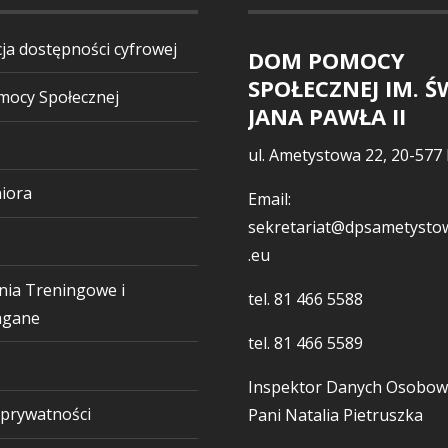
ja dostępności cyfrowej
DOM POMOCY
SPOŁECZNEJ IM. Ś
ocy Społecznej
JANA PAWŁA II
ul. Ametystowa 22, 20-577 
iora
Email:
sekretariat@dpsametystow
.eu
nia Treningowe i
tel.
81 466 5588
gane
tel.
81 466 5589
Inspektor Danych Osobow
 prywatności
Pani Natalia Pietruszka