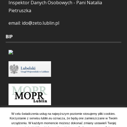
Inspektor Danych Osobowych - Pani Natalia
Pietruszka
email: ido@zeto.lublin.pl
BIP
W celu świadczenia usług na najwyższym poziomie stosujemy pliki cookies.
Korzystanie z serwisu lublin.eu oznacza, że będą one zamieszczane w Twoim
urządzeniu. W każdym momencie możesz dokonać zmiany ustawień Twojej