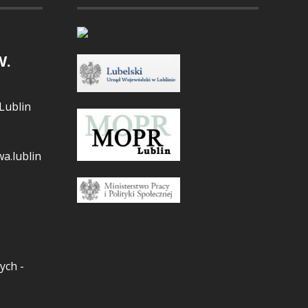
W.
Lublin
a.lublin
ych -