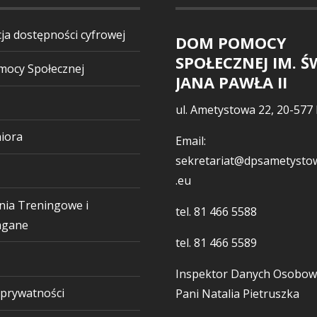
ja dostępności cyfrowej
DOM POMOCY
SPOŁECZNEJ IM. Ś
ocy Społecznej
JANA PAWŁA II
ul. Ametystowa 22, 20-577 
iora
Email:
sekretariat@dpsametystow
.eu
nia Treningowe i
tel.
81 466 5588
gane
tel.
81 466 5589
Inspektor Danych Osobow
 prywatności
Pani Natalia Pietruszka