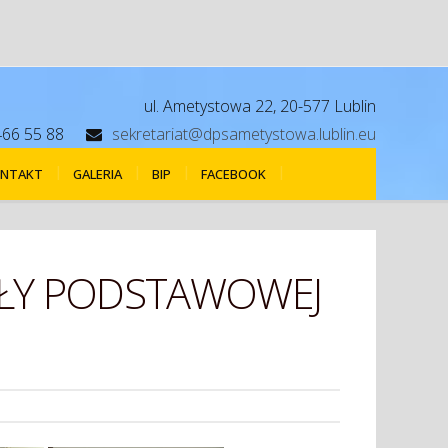
ul. Ametystowa 22, 20-577 Lublin
466 55 88
sekretariat@dpsametystowa.lublin.eu
NTAKT
GALERIA
BIP
FACEBOOK
KOŁY PODSTAWOWEJ