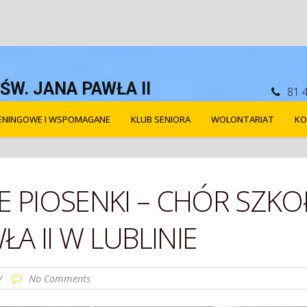
W. JANA PAWŁA II
81 
RENINGOWE I WSPOMAGANE
KLUB SENIORA
WOLONTARIAT
KO
WE PIOSENKI – CHÓR SZ
ŁA II W LUBLINIE
/
No Comments