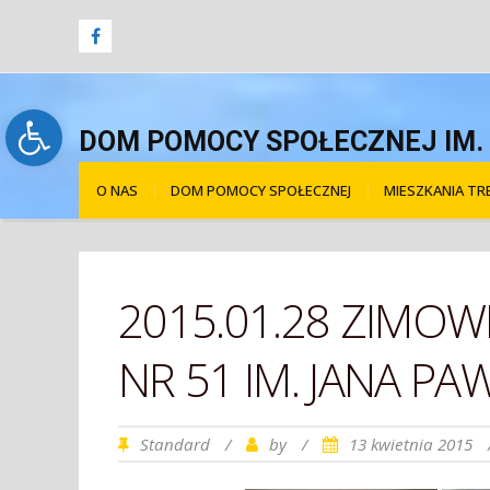
Open toolbar
DOM POMOCY SPOŁECZNEJ IM. Ś
O NAS
DOM POMOCY SPOŁECZNEJ
MIESZKANIA T
2015.01.28 ZIMO
NR 51 IM. JANA PAW
Standard
/
by
/
13 kwietnia 2015