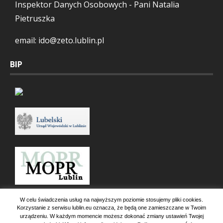
Inspektor Danych Osobowych - Pani Natalia
Pietruszka
email: ido@zeto.lublin.pl
BIP
W celu świadczenia usług na najwyższym poziomie stosujemy pliki cookies.
Korzystanie z serwisu lublin.eu oznacza, że będą one zamieszczane w Twoim
urządzeniu. W każdym momencie możesz dokonać zmiany ustawień Twojej