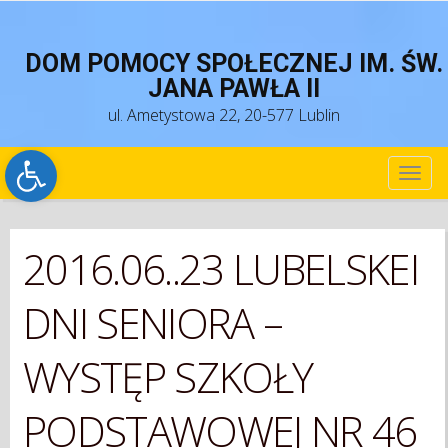
DOM POMOCY SPOŁECZNEJ IM. ŚW.
JANA PAWŁA II
ul. Ametystowa 22, 20-577 Lublin
Open toolbar
TOG
NAV
2016.06..23 LUBELSKEI
DNI SENIORA –
WYSTĘP SZKOŁY
PODSTAWOWEJ NR 46