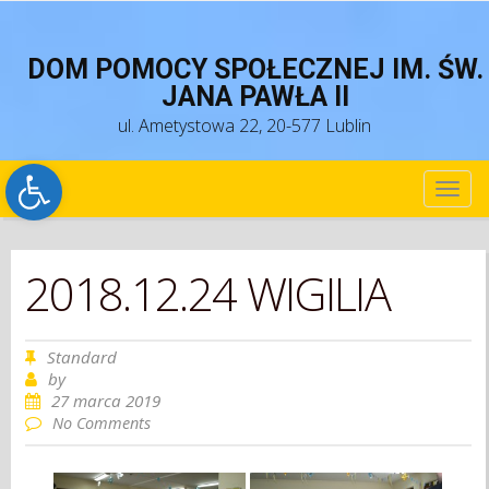
DOM POMOCY SPOŁECZNEJ IM. ŚW.
JANA PAWŁA II
ul. Ametystowa 22, 20-577 Lublin
Open toolbar
TOG
NAV
2018.12.24 WIGILIA
Standard
by
27 marca 2019
No Comments