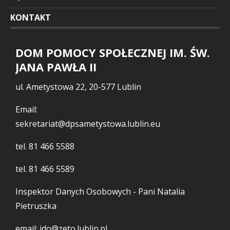
KONTAKT
DOM POMOCY SPOŁECZNEJ IM. ŚW.
JANA PAWŁA II
ul. Ametystowa 22, 20-577 Lublin
Email:
sekretariat@dpsametystowa.lublin.eu
tel.
81 466 5588
tel.
81 466 5589
Inspektor Danych Osobowych - Pani Natalia
Pietruszka
email: ido@zeto.lublin.pl