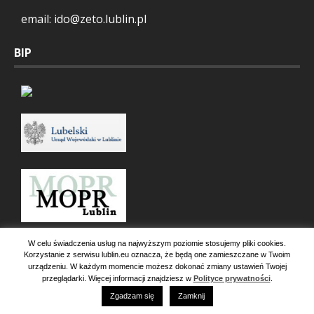
email: ido@zeto.lublin.pl
BIP
W celu świadczenia usług na najwyższym poziomie stosujemy pliki cookies.
Korzystanie z serwisu lublin.eu oznacza, że będą one zamieszczane w Twoim
urządzeniu. W każdym momencie możesz dokonać zmiany ustawień Twojej
przeglądarki. Więcej informacji znajdziesz w
Polityce prywatności
.
Zgadzam się
Zamknij
Copyright 2026 Dom Pomocy Społecznej im. Św. Jana Pawła II