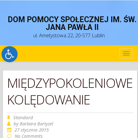
DOM POMOCY SPOŁECZNEJ IM. ŚW.
JANA PAWŁA II
ul. Ametystowa 22, 20-577 Lublin
Open toolbar
TOG
NAV
MIĘDZYPOKOLENIOWE
KOLĘDOWANIE
Standard
by
Barbara Bartyzel
27 stycznia 2015
No Comments