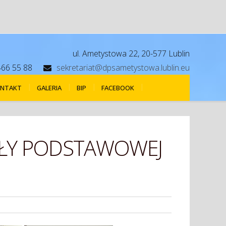
ul. Ametystowa 22, 20-577 Lublin
466 55 88
sekretariat@dpsametystowa.lublin.eu
NTAKT
GALERIA
BIP
FACEBOOK
KOŁY PODSTAWOWEJ