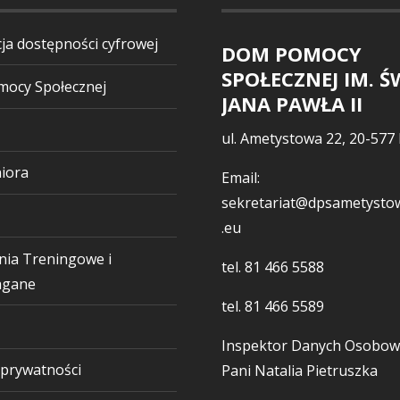
ja dostępności cyfrowej
DOM POMOCY
SPOŁECZNEJ IM. Ś
ocy Społecznej
JANA PAWŁA II
ul. Ametystowa 22, 20-577 
iora
Email:
sekretariat@dpsametystow
.eu
nia Treningowe i
tel.
81 466 5588
gane
tel.
81 466 5589
Inspektor Danych Osobow
 prywatności
Pani Natalia Pietruszka