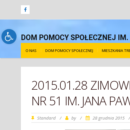
Open toolbar
DOM POMOCY SPOŁECZNEJ IM. Ś
O NAS
DOM POMOCY SPOŁECZNEJ
MIESZKANIA T
2015.01.28 ZIMO
NR 51 IM. JANA PAW
Standard
/
by
/
28 grudnia 2015