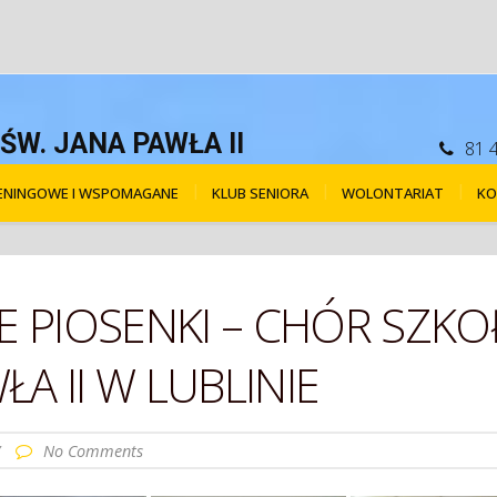
W. JANA PAWŁA II
81 
RENINGOWE I WSPOMAGANE
KLUB SENIORA
WOLONTARIAT
KO
WE PIOSENKI – CHÓR SZ
ŁA II W LUBLINIE
/
No Comments