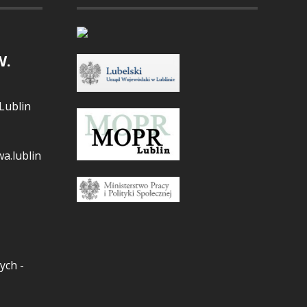
W.
Lublin
a.lublin
ych -