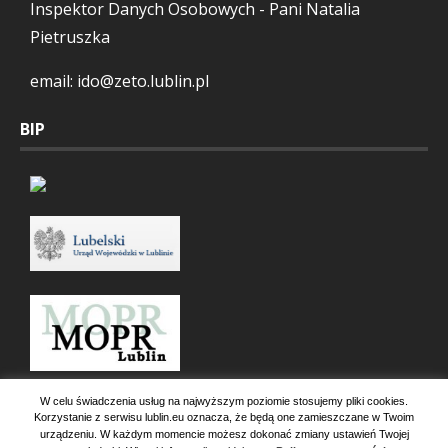
Inspektor Danych Osobowych - Pani Natalia
Pietruszka
email: ido@zeto.lublin.pl
BIP
W celu świadczenia usług na najwyższym poziomie stosujemy pliki cookies.
Korzystanie z serwisu lublin.eu oznacza, że będą one zamieszczane w Twoim
urządzeniu. W każdym momencie możesz dokonać zmiany ustawień Twojej