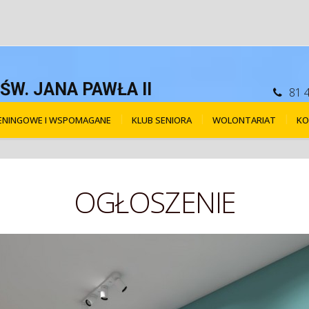
W. JANA PAWŁA II
81 
RENINGOWE I WSPOMAGANE
KLUB SENIORA
WOLONTARIAT
KO
OGŁOSZENIE