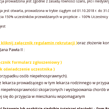
cja prowadzona jest zgodnie z zasadą równości szans, płci i niedyskry
ja jest otwarta, prowadzona w trybie ciągłym od 01.10.2018 r. do 31.0
ęcia 150% uczestników przewidzianych w projekcie – 100% Uczestnicy 
jest
- kliknij załącznik regulamin rekrutacji )
oraz złożenie ko
ana Pawła II :
ącznik
formularz zgłoszeniowy
)
ik
oświadczenie uczestnika
)
 przypadku osób niepełnosprawnych).
 lekarza prowadzącego w tym lekarza rodzinnego w przypad
 niepełnosprawności skojarzonych i występowania chorób wsp
cej się do przyjęcia w mieszkaniu wspomaganym
stownie lub osobiście siedzibie tutejszej placówki – Dom Pom