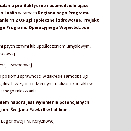
iałania profilaktyczne i usamodzielniające
a Lublin
w ramach
Regionalnego Programu
nie 11.2 Usługi społeczne i zdrowotne. Projekt
lnego Programu Operacyjnego Województwa
ami psychicznymi lub upośledzeniem umysłowym,
wodowej.
znej i zawodowej.
o poziomu sprawności w zakresie samoobsługi,
będnych w życiu codziennym, realizacji kontaktów
łasnego mieszkania.
elem naboru jest wyłonienie potencjalnych
 Św. Jana Pawła II w Lublinie .
 Legionowej i M. Koryznowej.