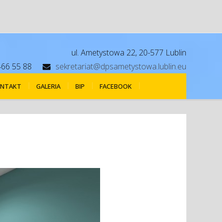
ul. Ametystowa 22, 20-577 Lublin
466 55 88
sekretariat@dpsametystowa.lublin.eu
NTAKT
GALERIA
BIP
FACEBOOK