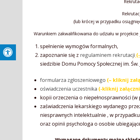
Rekruta
Rekrutac
(lub krócej w przypadku osiągni
Warunkiem zakwalifikowania do udziału w projekcie 
spełnienie wymogów formalnych,
zapoznanie się z
regulaminem rekrutacji
(
siedzibie Domu Pomocy Społecznej im. Św. J
formularza zgłoszeniowego
(
– klik
ni
j zał
oświadczenia uczestnika
(-kliknij załączn
kopii orzeczenia o niepełnosprawności (w
zaświadczenia lekarskiego wydanego przez
niesprawnych intelektualnie , w przypadku
oraz opinii psychologa o osobie ubiegają
Wymagane dokumenty można składać li