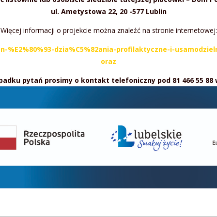
ul. Ametystowa 22, 20 -577 Lublin
Więcej informacji o projekcie można znaleźć na stronie internetowej:
clusion-%E2%80%93-dzia%C5%82ania-profilaktyczne-i-usamodz
oraz
padku pytań prosimy o kontakt telefoniczny pod 81 466 55 88 