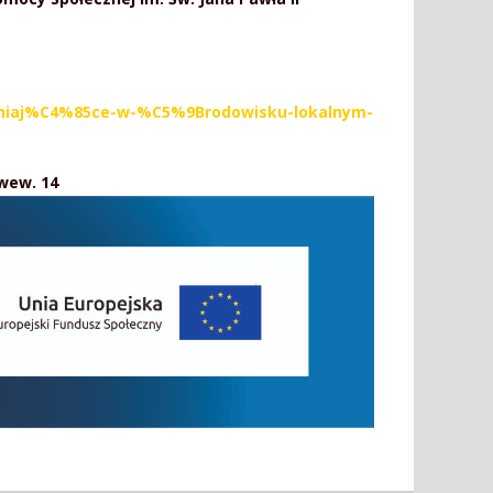
ielniaj%C4%85ce-w-%C5%9Brodowisku-lokalnym-
wew. 14