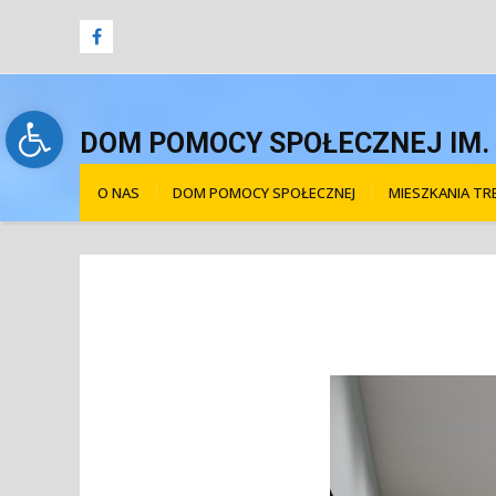
Open toolbar
DOM POMOCY SPOŁECZNEJ IM. Ś
O NAS
DOM POMOCY SPOŁECZNEJ
MIESZKANIA T