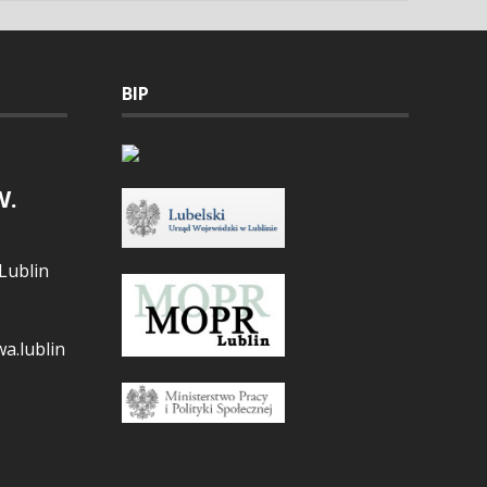
BIP
W.
Lublin
a.lublin