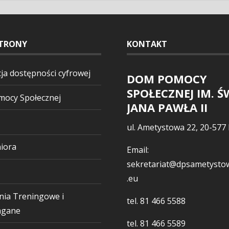
TRONY
KONTAKT
ja dostępności cyfrowej
DOM POMOCY
SPOŁECZNEJ IM. Ś
ocy Społecznej
JANA PAWŁA II
ul. Ametystowa 22, 20-577 
iora
Email:
sekretariat@dpsametystow
.eu
nia Treningowe i
tel.
81 466 5588
gane
tel.
81 466 5589