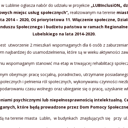
w Lublinie ogłasza nabór do udziału w projekcie
„LUBInclusiON„­ dz
owych miejsc usług społecznych”,
realizowanym na terenie
miast
2014 – 2020, Oś priorytetowa 11. Włączenie społeczne, Działa
Funduszu Społecznego i budżetu państwa w ramach Regiona
Lubelskiego na lata 2014-2020.
 jest utworzenie 2 mieszkań wspomaganych dla 6 osób z zaburzeni
ym najbardziej do usamodzielnienia, które są w wieku aktywności za
iu wspomaganym stanowić ma etap w trwającej rehabilitacji społec
m obejmuje: pracę socjalną, poradnictwo, utrzymanie posiadaneg
połecznych i pełnienia ról społecznych, wykonywaniu czynności niez
podarowaniu czasu wolnego oraz ubieganie się o pracę, uzyskanie w
niami psychicznymi lub niepełnosprawnością intelektualną.
C
ych, które będą prowadzone przez Dom Pomocy Społecznej im.
dą na terenie miasta Lublin, w budynkach znajdujących się przy ul.