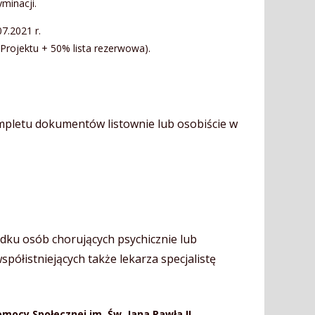
minacji.
7.2021 r.
Projektu + 50% lista rezerwowa).
mpletu dokumentów listownie lub osobiście w
ku osób chorujących psychicznie lub
ółistniejących także lekarza specjalistę
ocy Społecznej im. Św. Jana Pawła II